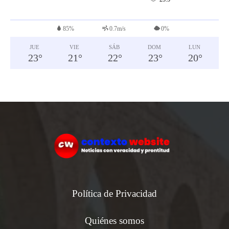
°
85%
0.7m/s
0%
JUE
VIE
SÁB
DOM
LUN
23
°
21
°
22
°
23
°
20
°
Política de Privacidad
Quiénes somos