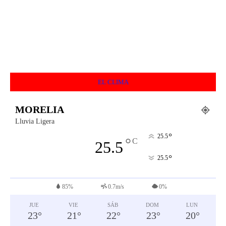
EL CLIMA
MORELIA
Lluvia Ligera
°
25.5
°
C
25.5
°
25.5
85%
0.7m/s
0%
JUE
VIE
SÁB
DOM
LUN
23
°
21
°
22
°
23
°
20
°